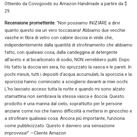
Ottienilo da Covogoods su Amazon Handmade a partire da $
29.
Recensione promettente:
"Non possiamo INIZIARE a dirvi
quanto questo sia un vero toccasana! Abbiamo due vecchie
vasche in fibra di vetro con cabine doccia in vinile che,
indipendentemente dalla quantità di strofinamento che abbiamo
fatto, con qualsiasi cosa, dalla candeggina al detergente
all'aceto e al bicarbonato di sodio, NON verrebbero puliti. Dopo
Ho fatto la doccia ieri sera, ho spruzzato la vasca e le pareti. In
pochi minuti, tutti i depositi d'acqua accumulati, la sporcizia e la
sporcizia hanno cominciato a sciogliersi davanti ai miei occhi.
L'ho lasciato acceso tutta la notte e quando mi sono alzato
stamattina non sembrava la stessa vasca e doccia. Questo
prodotto è una manna dal cielo, soprattutto per le persone
anziane come noi che hanno difficoltà a mettersi in ginocchio e
a strofinare qualsiasi cosa. Ancora più importante, funziona
come pubblicizzato. Questo è davvero una sensazione
improvvisa!" —Cliente Amazon