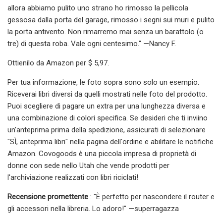
allora abbiamo pulito uno strano ho rimosso la pellicola
gessosa dalla porta del garage, rimosso i segni sui muri e pulito
la porta antivento. Non rimarremo mai senza un barattolo (o
tre) di questa roba. Vale ogni centesimo." —Nancy F.
Ottienilo da Amazon per $ 5,97.
Per tua informazione, le foto sopra sono solo un esempio.
Riceverai libri diversi da quelli mostrati nelle foto del prodotto.
Puoi scegliere di pagare un extra per una lunghezza diversa e
una combinazione di colori specifica. Se desideri che ti inviino
un'anteprima prima della spedizione, assicurati di selezionare
"SÌ, anteprima libri" nella pagina dell'ordine e abilitare le notifiche
Amazon. Covogoods è una piccola impresa di proprietà di
donne con sede nello Utah che vende prodotti per
l'archiviazione realizzati con libri riciclati!
Recensione promettente
: "È perfetto per nascondere il router e
gli accessori nella libreria. Lo adoro!" —superragazza