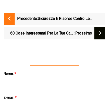
Precedente:
Sicurezza E Risorse Contro Le
Inondazioni
60 Cose Interessanti Per La Tua Casa
:Prossimo
Che Sembrano Costose Ma In Realtà
Sono Economiche AF Su Amazon
Nome:
*
E-mail:
*